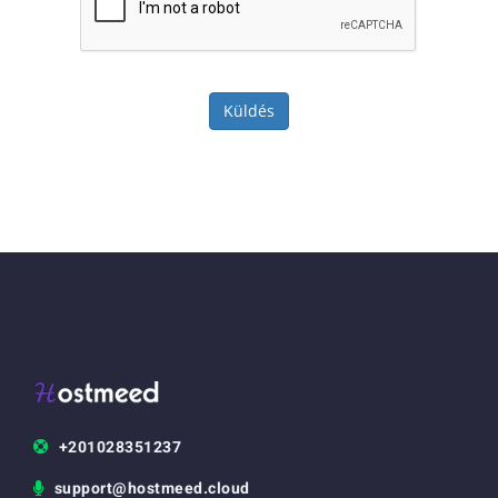
Küldés
+201028351237
support@hostmeed.cloud