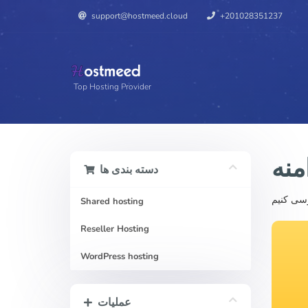
support@hostmeed.cloud
+201028351237
Top Hosting Provider
منه
دسته بندی ها
Shared hosting
Reseller Hosting
WordPress hosting
عملیات