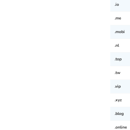
.io
.me
.mobi
.nl
.top
.tw
.vip
.xyz
.blog
.online