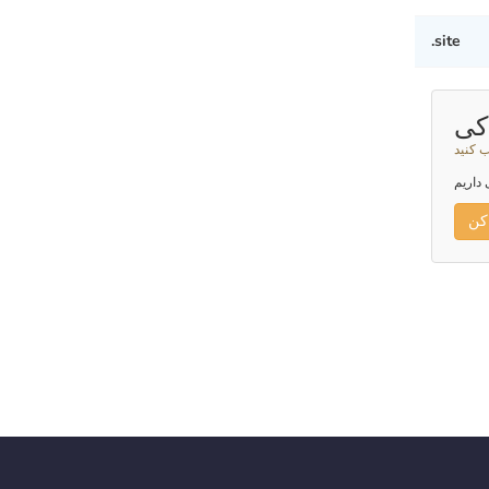
.site
کی
ب کنید
 داریم
کن