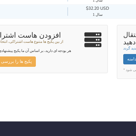
1 سال
$32.20 USD
1 سال
تقال
افزودن هاست اشترا
دهید
از بین پکیج ها متنوع هاست اشتراکی، انتخا
هر بودجه ای دارید، بر اساس آن ما پکیج پیشنهادی
امنه
پکیج ها را بررسی 
*  شود