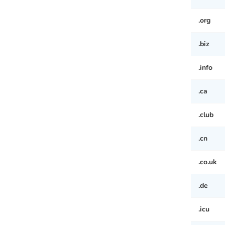
.org
.biz
.info
.ca
.club
.cn
.co.uk
.de
.icu